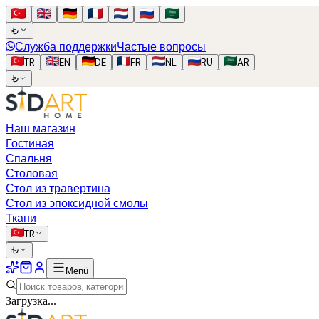
₺
Служба поддержки
Частые вопросы
TR
EN
DE
FR
NL
RU
AR
₺
Наш магазин
Гостиная
Спальня
Столовая
Стол из травертина
Стол из эпоксидной смолы
Ткани
TR
₺
Menü
Загрузка...