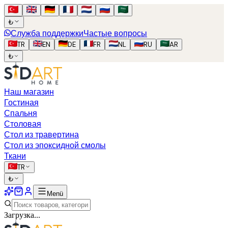
₺
Служба поддержки
Частые вопросы
TR
EN
DE
FR
NL
RU
AR
₺
Наш магазин
Гостиная
Спальня
Столовая
Стол из травертина
Стол из эпоксидной смолы
Ткани
TR
₺
Menü
Загрузка...