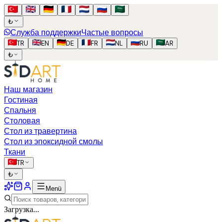
₺
Служба поддержки
Частые вопросы
TR
EN
DE
FR
NL
RU
AR
₺
Наш магазин
Гостиная
Спальня
Столовая
Стол из травертина
Стол из эпоксидной смолы
Ткани
TR
₺
Menü
Загрузка...