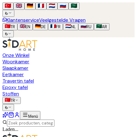
₺
Klantenservice
Veelgestelde Vragen
TR
EN
DE
FR
NL
RU
AR
₺
Onze Winkel
Woonkamer
Slaapkamer
Eetkamer
Travertin tafel
Epoxy tafel
Stoffen
TR
₺
Menü
Laden...