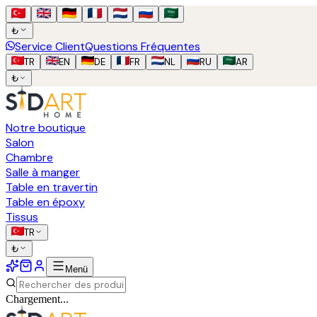
₺
Service Client
Questions Fréquentes
TR
EN
DE
FR
NL
RU
AR
₺
Notre boutique
Salon
Chambre
Salle à manger
Table en travertin
Table en époxy
Tissus
TR
₺
Menü
Chargement...