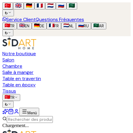
₺
Service Client
Questions Fréquentes
TR
EN
DE
FR
NL
RU
AR
₺
Notre boutique
Salon
Chambre
Salle à manger
Table en travertin
Table en époxy
Tissus
TR
₺
Menü
Chargement...