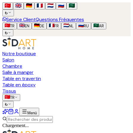
₺
Service Client
Questions Fréquentes
TR
EN
DE
FR
NL
RU
AR
₺
Notre boutique
Salon
Chambre
Salle à manger
Table en travertin
Table en époxy
Tissus
TR
₺
Menü
Chargement...