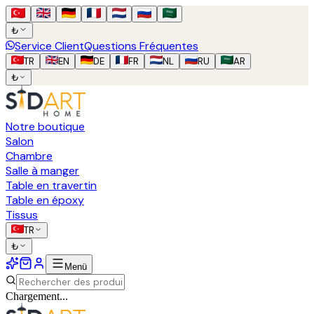
₺
Service Client
Questions Fréquentes
TR
EN
DE
FR
NL
RU
AR
₺
Notre boutique
Salon
Chambre
Salle à manger
Table en travertin
Table en époxy
Tissus
TR
₺
Menü
Chargement...