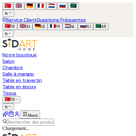
₺
Service Client
Questions Fréquentes
TR
EN
DE
FR
NL
RU
AR
₺
Notre boutique
Salon
Chambre
Salle à manger
Table en travertin
Table en époxy
Tissus
TR
₺
Menü
Chargement...