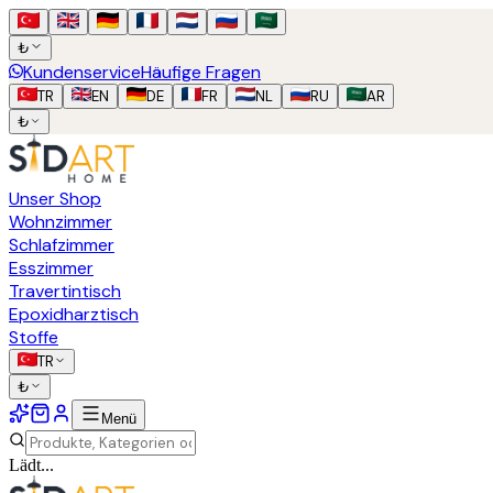
₺
Kundenservice
Häufige Fragen
TR
EN
DE
FR
NL
RU
AR
₺
Unser Shop
Wohnzimmer
Schlafzimmer
Esszimmer
Travertintisch
Epoxidharztisch
Stoffe
TR
₺
Menü
Lädt...