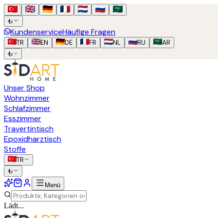
₺
Kundenservice
Häufige Fragen
TR
EN
DE
FR
NL
RU
AR
₺
Unser Shop
Wohnzimmer
Schlafzimmer
Esszimmer
Travertintisch
Epoxidharztisch
Stoffe
TR
₺
Menü
Lädt...