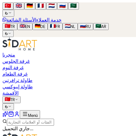
₺
خدمة العملاء
الأسئلة الشائعة
TR
EN
DE
FR
NL
RU
AR
₺
متجرنا
غرفة الجلوس
غرفة النوم
غرفة الطعام
طاولة ترافرتين
طاولة إيبوكسي
الأقمشة
TR
₺
Menü
جاري التحميل...